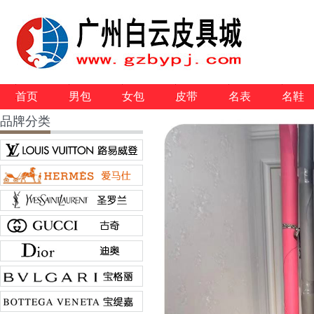
首页
男包
女包
皮带
名表
名鞋
品牌分类