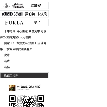
+
十年老店 良心生意 诚信为本 可发
海外 支持淘宝7天无理由
+
自家工厂 专注爱马 法国工艺 业内
第一 欢迎全球代理及客户
+
皮带
+
名表
+
名鞋
微信二维码