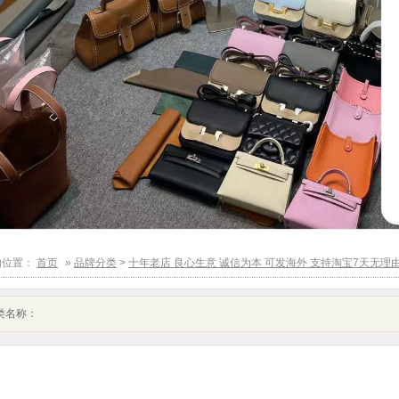
的位置：
首页
»
品牌分类
>
十年老店 良心生意 诚信为本 可发海外 支持淘宝7天无理
类名称：