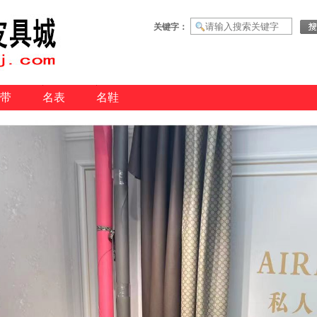
关键字：
带
名表
名鞋