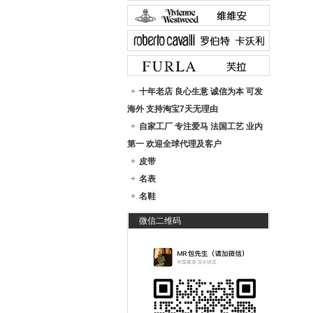
+
十年老店 良心生意 诚信为本 可发
海外 支持淘宝7天无理由
+
自家工厂 专注爱马 法国工艺 业内
第一 欢迎全球代理及客户
+
皮带
+
名表
+
名鞋
微信二维码