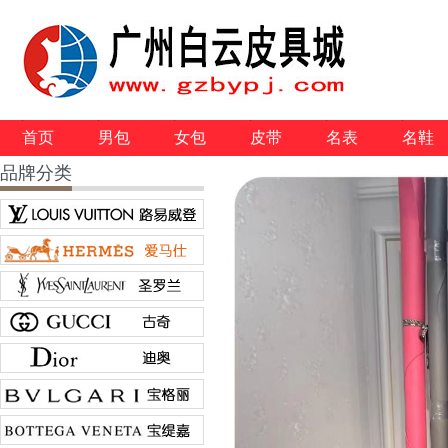
首页
男包
女包
皮带
名表
名鞋
品牌分类