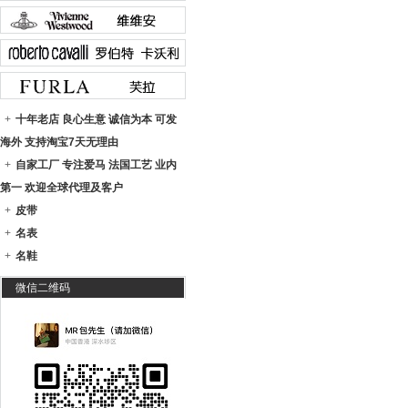
+
十年老店 良心生意 诚信为本 可发
海外 支持淘宝7天无理由
+
自家工厂 专注爱马 法国工艺 业内
第一 欢迎全球代理及客户
+
皮带
+
名表
+
名鞋
微信二维码