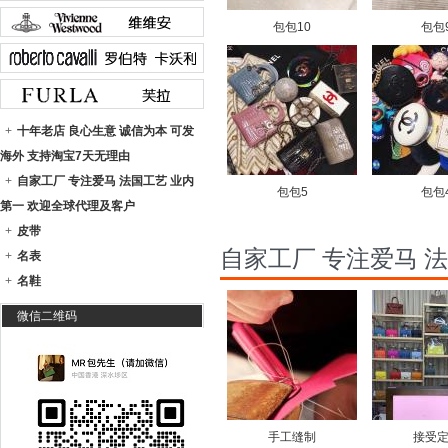
包包10
包包
+
十年老店 良心生意 诚信为本 可发
海外 支持淘宝7天无理由
+
自家工厂 专注爱马 法国工艺 业内
包包5
包包
第一 欢迎全球代理及客户
+
皮带
自家工厂 专注爱马 
+
名表
+
名鞋
微信二维码
手工缝制
接受