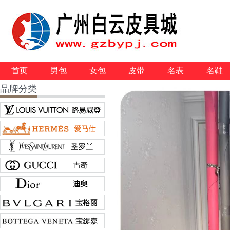
首页
男包
女包
皮带
名表
名鞋
品牌分类